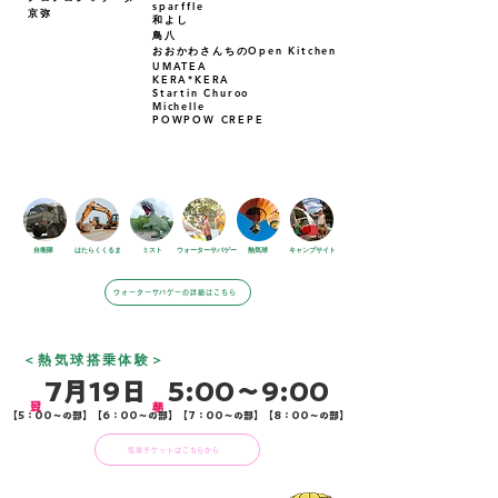
sparffle
​京弥
和よし
鳥八
おおかわさんちのOpen Kitchen
UMATEA
KERA*KERA
Startin Churoo
Michelle
POWPOW CREPE
​AMUSEMENT
​自衛隊
​はたらくくるま
​ミスト
​ウォーターサバゲー
​熱気球
​キャンプサイト
ウォーターサバゲーの詳細はこちら
​＜熱気球搭乗体験＞
​7月19日
​5:00〜9:00
【5：00〜の部】【6：00〜の部】【7：00〜の部】【8：00〜の部】
気球チケットはこちらから