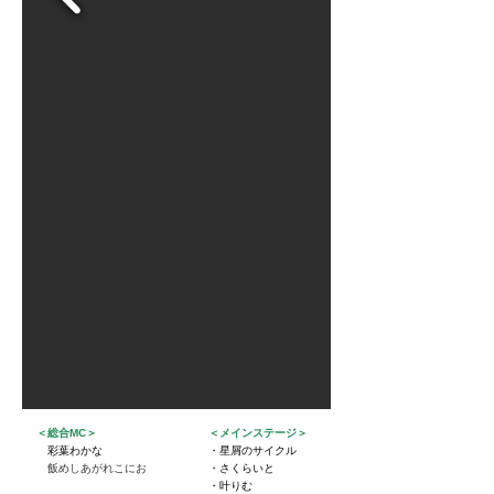
＜総合MC＞
＜メインステージ＞
彩葉わかな
・星屑のサイクル
飯めしあがれこにお
​・さくらいと
・叶りむ