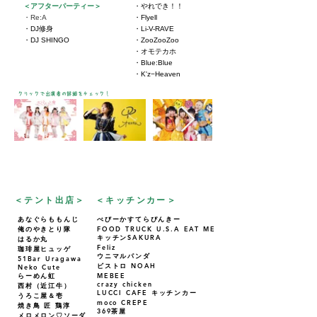
＜アフターパーティー＞
・やれでき！！
・Re:A
・Flyell
・DJ修身
・Li-V-RAVE
・DJ SHINGO
・ZooZooZoo
・オモテカホ
・Blue:Blue
・K'z−Heaven
クリックで出演者の詳細をチェック！
FOOD/SHOP
​＜テント出店＞
​＜キッチンカー＞
あなぐらももんじ
べびーかすてらぴんきー
俺のやきとり隊
​FOOD TRUCK U.S.A EAT ME
キッチンSAKURA
はるか丸
Feliz
珈琲屋ヒュッゲ
ウニマルパンダ
51Bar Uragawa
ビストロ NOAH
Neko Cute
らーめん虹
MEBEE
crazy chicken
西村（近江牛）
LUCCI CAFE キッチンカー
うろこ屋＆壱
moco CREPE
焼き鳥 匠 鶏淳
369茶屋
メロメロン♡ソーダ