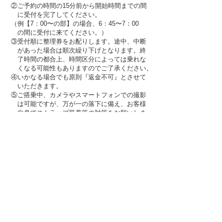
②ご予約の時間の15分前から開始時間までの間
に受付を完了してください。
（例【7：00〜の部】の場合、6：45〜7：00
の間に受付に来てください。）
③受付順に整理券をお配りします。途中、中断
があった場合は順次繰り下げとなります。終
了時間の都合上、時間区分によっては乗れな
くなる可能性もありますのでご了承ください。
④いかなる場合でも原則『返金不可』とさせて
いただきます。
⑤ご搭乗中、カメラやスマートフォンでの撮影
は可能ですが、万が一の落下に備え、お客様
自身でストラップ装着等の対策をお願いしま
す。万一の落下による破損もしくは故障の場
合補償はできかねますのでご了承ください。
​＜キャンプサイト＞
​7月18日(土)〜19日(日)
​協力：THE GATE
【使用可能時間】
7月26日(土)正午12：00〜翌27日(日)9：00