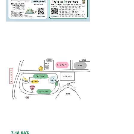
AREA MAP
TIME TABLE
​7.18 SAT.